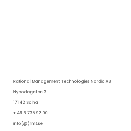
Se själva allt RMT+ kan göra och varför de
med höga krav väljer våra lösningar.
Boka demo
Rational Management Technologies Nordic AB
Nybodagatan 3
171 42 Solna
+ 46 8 735 92 00
info(@)rmt.se